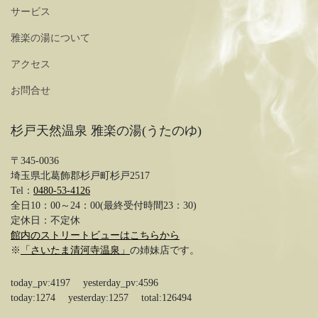
サービス
雅楽の湯について
アクセス
お問合せ
杉戸天然温泉 雅楽の湯(うたのゆ)
〒345-0036
埼玉県北葛飾郡杉戸町杉戸2517
Tel：
0480-53-4126
全日10：00～24：00(最終受付時間23：30)
定休日：不定休
館内のストリートビューはこちらから
※
「さいたま清河寺温泉」
の姉妹店です。
today_pv:4197 yesterday_pv:4596
today:1274 yesterday:1257 total:126494