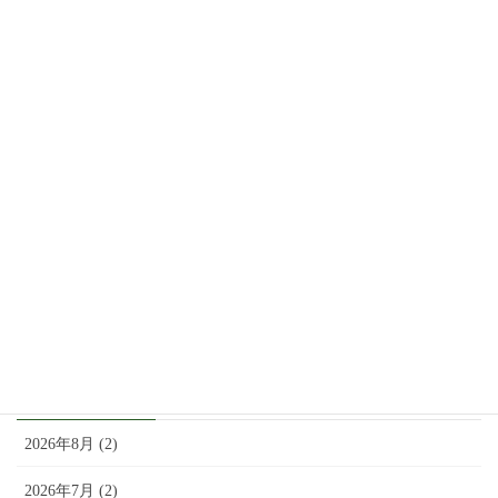
JAF会員カードに関するご案内
2月 9, 2026
価格改定のお知らせ（2025年10月17日より）
9月 20, 2025
8月2日（土）：「アド街ック天国」で紹介されま
した。
8月 1, 2025
アーカイブ
2026年8月 (2)
2026年7月 (2)