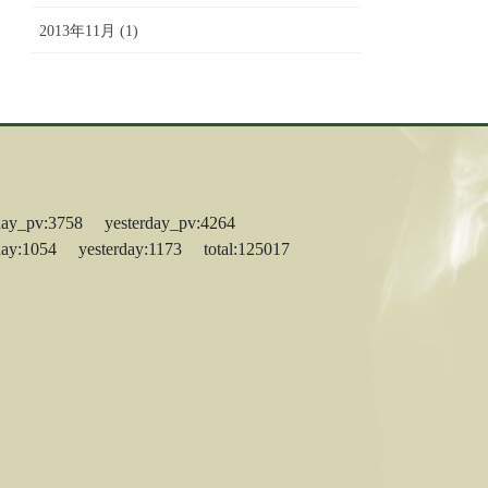
2013年11月 (1)
day_pv:3758 yesterday_pv:4264
day:1054 yesterday:1173 total:125017