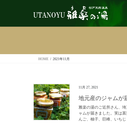
コ
ナ
ン
ビ
テ
ゲ
ン
ー
ツ
シ
へ
ョ
ス
ン
キ
に
ッ
移
HOME
2021年11月
プ
動
11月 27, 2021
地元産のジャムが
雅楽の湯のご近所さん、埼
ャムが届きました。実は菖
んご、柚子、巨峰、いちじ