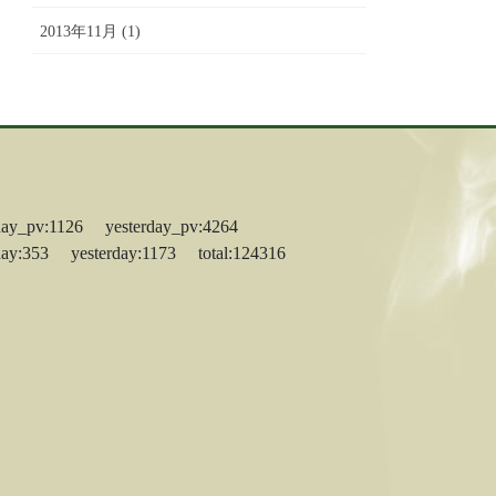
2013年11月 (1)
day_pv:1126 yesterday_pv:4264
day:353 yesterday:1173 total:124316