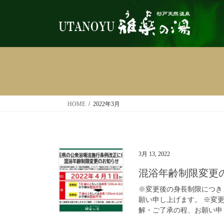
コ
ナ
ン
ビ
テ
ゲ
ン
ー
ツ
シ
へ
ョ
ス
ン
キ
に
ッ
移
HOME
2022年3月
プ
動
3月 13, 2022
混浴年齢制限変更
※変更後の身長制限につき
願い申し上げます。 ※変
解・ご了承の程、お願い申