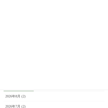
JAF会員カードに関するご案内
2月 9, 2026
価格改定のお知らせ（2025年10月17日より）
9月 20, 2025
8月2日（土）：「アド街ック天国」で紹介されま
した。
8月 1, 2025
アーカイブ
2026年8月 (2)
2026年7月 (2)