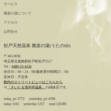
サービス
雅楽の湯について
アクセス
お問合せ
杉戸天然温泉 雅楽の湯(うたのゆ)
〒345-0036
埼玉県北葛飾郡杉戸町杉戸2517
Tel：
0480-53-4126
全日10：00～24：00(最終受付時間23：30)
定休日：不定休
館内のストリートビューはこちらから
※
「さいたま清河寺温泉」
の姉妹店です。
today_pv:3772 yesterday_pv:4596
today:1165 yesterday:1257 total:126385