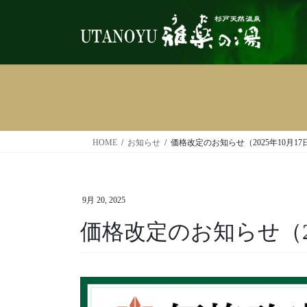
コ
ナ
ン
ビ
テ
ゲ
ン
ー
ツ
シ
へ
ョ
ス
ン
キ
に
ッ
移
HOME
お知らせ
価格改定のお知らせ（2025年10月1
プ
動
9月 20, 2025
価格改定のお知らせ（20