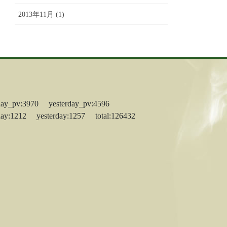
2013年11月 (1)
day_pv:3970 yesterday_pv:4596
day:1212 yesterday:1257 total:126432