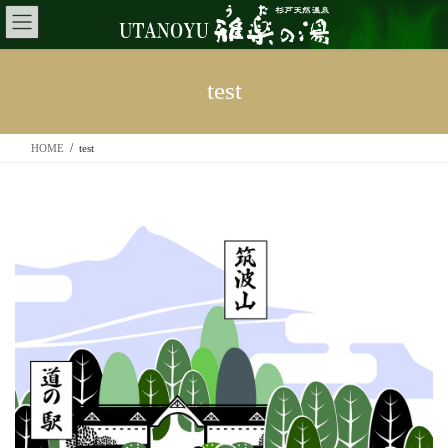
コ
ナ
ン
ビ
テ
ゲ
ン
ー
test
ツ
シ
へ
ョ
ス
ン
HOME
test
キ
に
ッ
移
プ
動