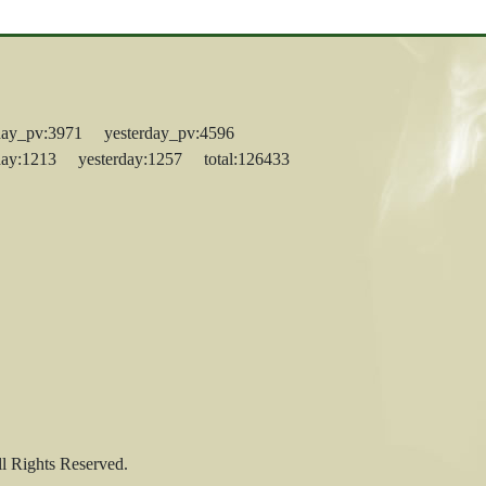
day_pv:3971 yesterday_pv:4596
day:1213 yesterday:1257 total:126433
s Reserved.