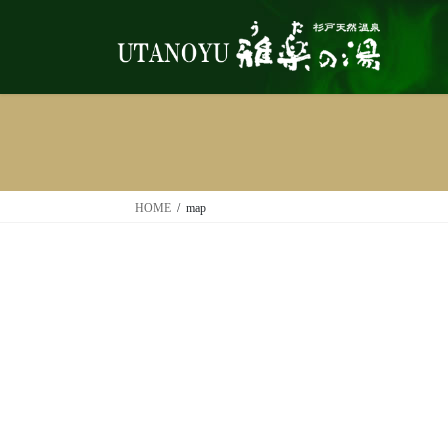
コ
ナ
ン
ビ
テ
ゲ
ン
ー
ツ
シ
へ
ョ
ス
ン
キ
に
ッ
移
HOME
map
プ
動